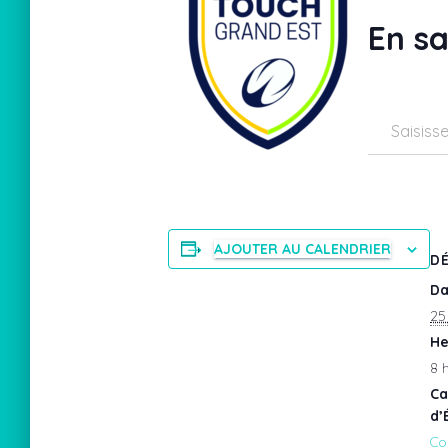
En s
Saisissez votre adresse e-mail…
AJOUTER AU CALENDRIER
DÉ
Da
25 
He
8 
Ca
d’
Co