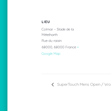
LIEU
Colmar – Stade de la
Mittelharth
Rue du raisin
68000
,
68000
France
+
Google Map
SuperTouch Mens Open / W