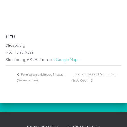
LIEU
Strasbourg
Rue Pierre Nuss
Strasbourg
,
67200
France
+ Google Map
J2 Championnat Grand Est –
Formation arbitrage Niveau 1
(2ème partie)
Mixed Open