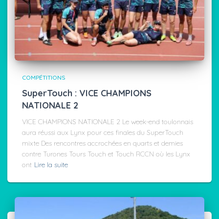
COMPÉTITIONS
SuperTouch : VICE CHAMPIONS
NATIONALE 2
VICE CHAMPIONS NATIONALE 2 Le week-end toulonnais
aura réussi aux Lynx pour ces finales du SuperTouch
mixte Des rencontres accrochées en quarts et demies
contre Turones Tours Touch et Touch RCCN où les Lynx
ont
Lire la suite