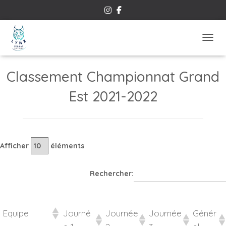
This content has been archived. It may no longer be relevant
OUVRI
Classement Championnat Grand
Est 2021-2022
Afficher
éléments
Rechercher:
Equipe
Journé
Journée
Journée
Génér