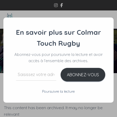
OUVRI
En savoir plus sur Colmar
Touch Rugby
Abonnez-vous pour poursuivre la lecture et avoir
accès à l’ensemble des archives.
Saisissez votre adresse e-mail…
ABONNEZ-VOUS
Le Touch fait sa pub
Poursuivre la lecture
Published by
Cyrille
on
25 mars 2013
This content has been archived. It may no longer be
relevant