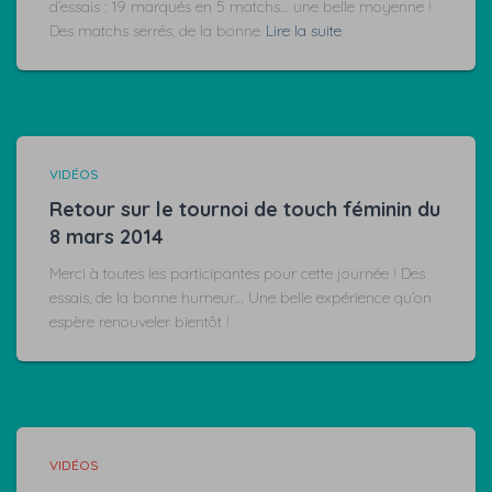
d’essais : 19 marqués en 5 matchs… une belle moyenne !
Des matchs serrés, de la bonne
Lire la suite
VIDÉOS
Retour sur le tournoi de touch féminin du
8 mars 2014
Merci à toutes les participantes pour cette journée ! Des
essais, de la bonne humeur… Une belle expérience qu’on
espère renouveler bientôt !
VIDÉOS