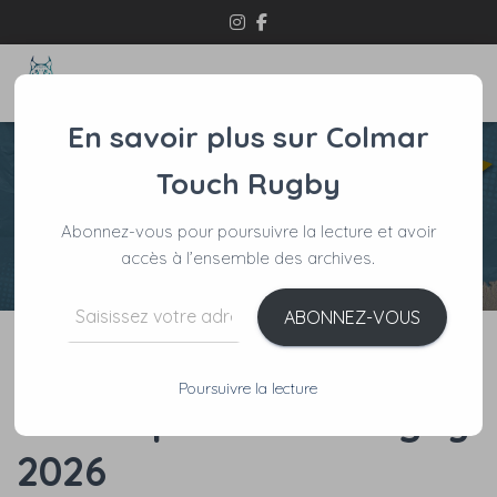
OUVRI
En savoir plus sur Colmar
Touch Rugby
Abonnez-vous pour poursuivre la lecture et avoir
accès à l’ensemble des archives.
Saisissez votre adresse e-mail…
ABONNEZ-VOUS
Tournoi Découverte
Poursuivre la lecture
– Grempel Touch Rugby
2026