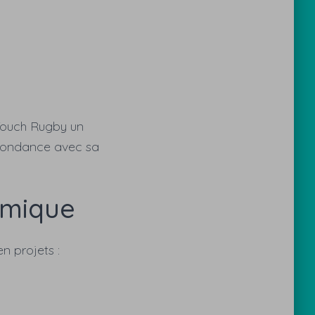
 Touch Rugby un
espondance avec sa
amique
n projets :