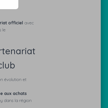
iat officiel
avec
 le
rtenariat
club
 évolution et
ce aux achats
by dans la région