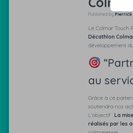
Colmar
Published by
Pierrick
Le Colmar Touch R
Décathlon Colma
développement du 
“Partn
au serv
Grâce à ce parten
soutiendra nos acti
L’objectif :
La mise
réalisés par les 
colmarienne.