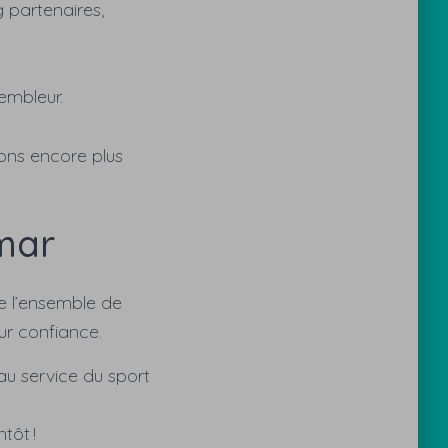
g partenaires,
sembleur.
ons encore plus
mar
ue l’ensemble de
ur confiance.
au service du sport
tôt !